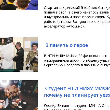
Стартап как диплом?! Это было бы зд
пошел в стол, а с него началось взаи
индустриальным партнером и своим б
работодателем. Вот для этого и прош
акселератор «Атомикс».
В память о герое
В НТИ НИЯУ МИФИ 22 февраля состоя
мемориальной доски погибшему участ
Сергеевичу Поздееву в память о выпус
Студент НТИ НИЯУ МИФИ 
почему не планирует уез
Леонид Биткин — студент МИФИ. Он р