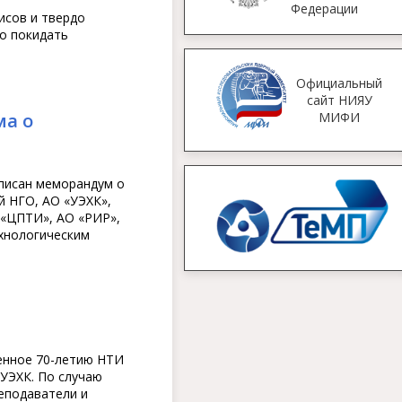
Федерации
исов и твердо
но покидать
Официальный
сайт НИЯУ
а о
МИФИ
писан меморандум о
й НГО, АО «УЭХК»,
 «ЦПТИ», АО «РИР»,
хнологическим
енное 70-летию НТИ
УЭХК. По случаю
еподаватели и