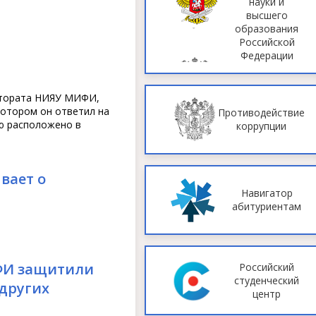
науки и
высшего
образования
Российской
Федерации
ктората НИЯУ МИФИ,
котором он ответил на
Противодействие
ью расположено в
коррупции
вает о
Навигатор
абитуриентам
ФИ защитили
Российский
студенческий
 других
центр