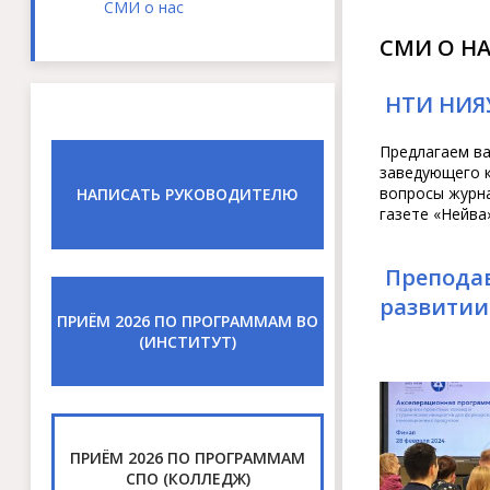
СМИ о нас
СМИ О Н
НТИ НИЯ
Предлагаем в
заведующего к
вопросы журна
НАПИСАТЬ РУКОВОДИТЕЛЮ
газете «Нейва»
Преподав
развитии
ПРИЁМ 2026 ПО ПРОГРАММАМ ВО
(ИНСТИТУТ)
ПРИЁМ 2026 ПО ПРОГРАММАМ
СПО (КОЛЛЕДЖ)