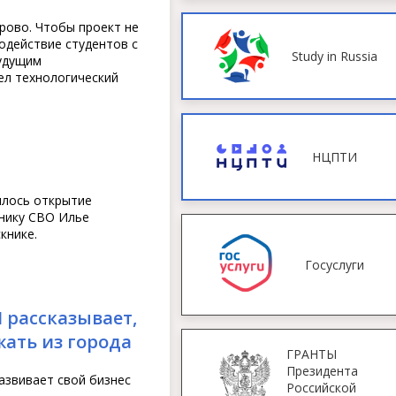
орово. Чтобы проект не
модействие студентов с
Study in Russia
удущим
ел технологический
НЦПТИ
лось открытие
нику СВО Илье
книке.
Госуслуги
рассказывает,
жать из города
ГРАНТЫ
Президента
азвивает свой бизнес
Российской