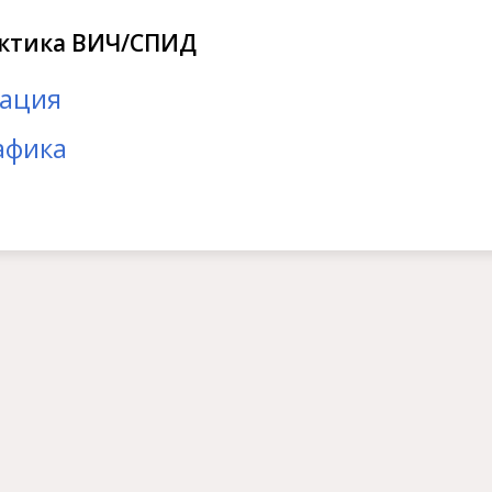
ктика ВИЧ/СПИД
ация
афика