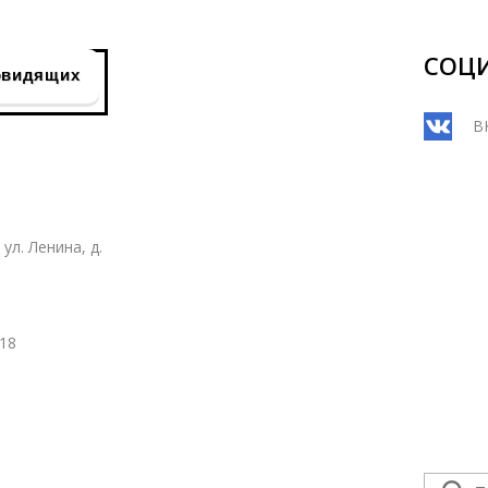
СОЦ
овидящих
В
ул. Ленина, д.
18